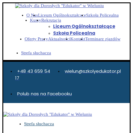
O Nas
Liceum Ogólnokształcące
Szkoła Policealna
Kursy
Rekrutacja
Liceum Ogólnokształcące
Szkoła Policealna
Oferty Pracy
Aktualności
Kontakt
Terminarz zjazdów
Strefa słuchacza
+48 43 659 54
wielun@szkolyedukator.pl
17
Polub nas na Facebooku
Strefa słuchacza