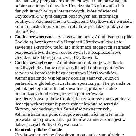
mechanizmy przeglądarek internetowych i nie pozwalają na
pobieranie innych danych z Urządzenia Użytkownika lub
danych innych witryn internetowych, które odwiedzał
Użytkownik, w tym danych osobowych ani informacji
poufnych. Przeniesienie na Urządzenie Użytkownika wirusów,
koni trojańskich oraz innych robaków jest także praktycznie
niemożliwe.
Cookie wewnętrzne
– zastosowane przez Administratora pliki
Cookie są bezpieczne dla Urządzeń Użytkowników i nie
zawierają skryptów, treści lub informacji mogących zagrażać
bezpieczeństwu danych osobowych lub bezpieczeństwu
Urządzenia z którego korzysta Użytkownik.
Cookie zewnętrzne
– Administrator dokonuje wszelkich
możliwych działań w celu weryfikacji i doboru partnerów
serwisu w kontekście bezpieczeństwa Użytkowników.
Administrator do współpracy dobiera znanych, dużych
partnerów o globalnym zaufaniu społecznym. Nie posiada on
jednak pełnej kontroli nad zawartością plików Cookie
pochodzących od zewnętrznych partnerów. Za
bezpieczeństwo plików Cookie, ich zawartość oraz zgodne z
licencją wykorzystanie przez zainstalowane w serwisie
Skrypty, pochodzących z Serwisów zewnętrznych,
Administrator nie ponosi odpowiedzialności na tyle na ile
pozwala na to prawo. Lista partnerów zamieszczona jest w
dalszej części Polityki Prywatności.
Kontrola plików Cookie
Użytkownik może w dowolnym momencie, samodzielnie