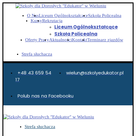
O Nas
Liceum Ogólnokształcące
Szkoła Policealna
Kursy
Rekrutacja
Liceum Ogólnokształcące
Szkoła Policealna
Oferty Pracy
Aktualności
Kontakt
Terminarz zjazdów
Strefa słuchacza
+48 43 659 54
wielun@szkolyedukator.pl
17
Polub nas na Facebooku
Strefa słuchacza