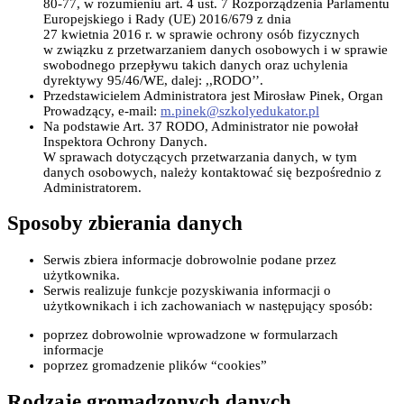
80-77, w rozumieniu art. 4 ust. 7 Rozporządzenia Parlamentu
Europejskiego i Rady (UE) 2016/679 z dnia
27 kwietnia 2016 r. w sprawie ochrony osób fizycznych
w związku z przetwarzaniem danych osobowych i w sprawie
swobodnego przepływu takich danych oraz uchylenia
dyrektywy 95/46/WE, dalej: ,,RODO’’.
Przedstawicielem Administratora jest Mirosław Pinek, Organ
Prowadzący, e-mail:
m.pinek@szkolyedukator.pl
Na podstawie Art. 37 RODO, Administrator nie powołał
Inspektora Ochrony Danych.
W sprawach dotyczących przetwarzania danych, w tym
danych osobowych, należy kontaktować się bezpośrednio z
Administratorem.
Sposoby zbierania danych
Serwis zbiera informacje dobrowolnie podane przez
użytkownika.
Serwis realizuje funkcje pozyskiwania informacji o
użytkownikach i ich zachowaniach w następujący sposób:
poprzez dobrowolnie wprowadzone w formularzach
informacje
poprzez gromadzenie plików “cookies”
Rodzaje gromadzonych danych