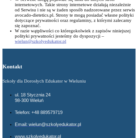
internetowych. Takie strony internetowe działają niezależnie
od Serwisu i nie są w żaden sposób nadzorowane przez serwis
avocado-dietetics.pl. Strony te mogą posiadać własne polityki
dotyczące prywatności oraz regulaminy, z którymi zalecamy
się zapoznać.
W razie wątpliwości co któregokolwiek z zapisów niniejszej
polityki prywatności jesteśmy do dyspozycji –
wielun@szkolyedukator.pl
Kontakt
Szkoły dla Dorosłych Edukator w Wieluniu
ul. 18 Stycznia 24
98-300 Wieluń
Telefon: +48 889579719
Email: wielun@szkolyedukator.pl
www.szkolyedukator.pl