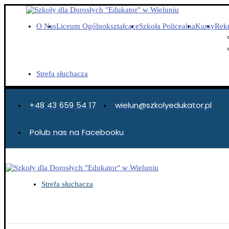
O Nas
Liceum Ogólnokształcące
Szkoła Policealna
Kursy
Rekr
Strefa słuchacza
+48 43 659 54 17
wielun@szkolyedukator.pl
Polub nas na Facebooku
Strefa słuchacza