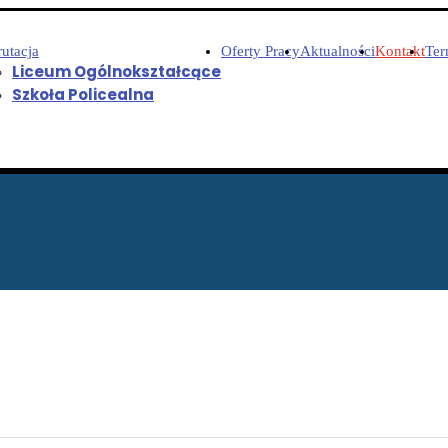
utacja
Oferty Pracy
Aktualności
Kontakt
Ter
Liceum Ogólnokształcące
Szkoła Policealna