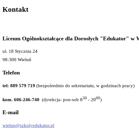
Kontakt
Liceum Ogólnokształcące dla Dorosłych "Edukator" w 
ul. 18 Stycznia 24
98-300 Wieluń
Telefon
tel: 889 579 719
(bezpośrednio do sekretariatu, w godzinach pracy)
30
00
kom. 606-246-740
(dyrekcja- pon-sob 8
- 20
)
E-mail
wielun@szkolyedukator.pl