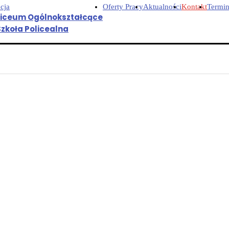
cja
Oferty Pracy
Aktualności
Kontakt
Termin
Liceum Ogólnokształcące
Szkoła Policealna