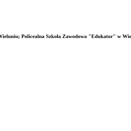
Wieluniu; Policealna Szkoła Zawodowa "Edukator" w Wie